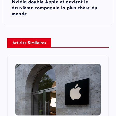
Nvidia double Apple et devient la
t
deuxième compagnie la plus chère du
monde
n
a
v
Articles Similaires
i
g
a
t
i