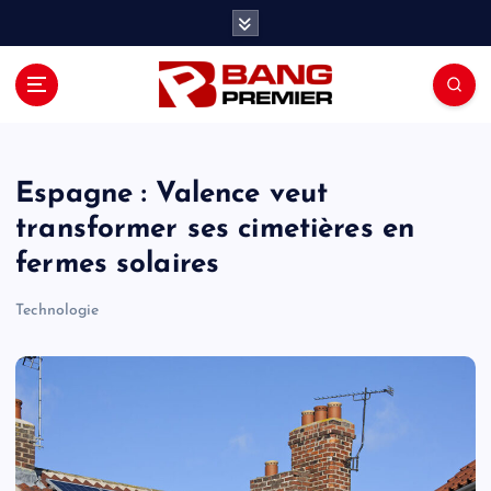
S
k
i
p
t
o
c
o
Espagne : Valence veut
n
transformer ses cimetières en
t
fermes solaires
e
n
Technologie
t