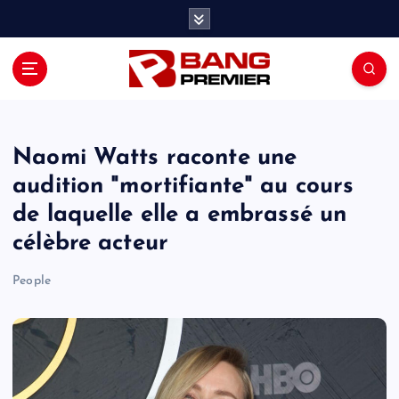
S
k
i
p
t
o
c
o
Naomi Watts raconte une
n
audition "mortifiante" au cours
t
de laquelle elle a embrassé un
e
n
célèbre acteur
t
People