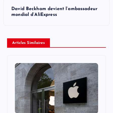
s
David Beckham devient l’ambassadeur
t
mondial d’AliExpress
n
a
Articles Similaires
v
i
g
a
t
i