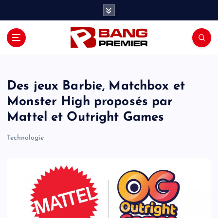
S
k
i
p
t
o
c
o
Des jeux Barbie, Matchbox et
n
Monster High proposés par
t
Mattel et Outright Games
e
n
Technologie
t