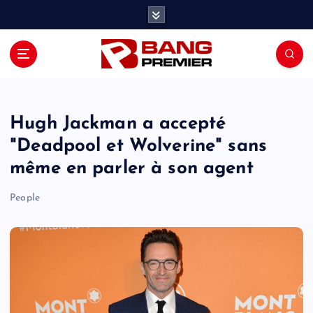
S
k
i
p
t
o
c
o
Hugh Jackman a accepté
n
"Deadpool et Wolverine" sans
t
même en parler à son agent
e
n
People
t