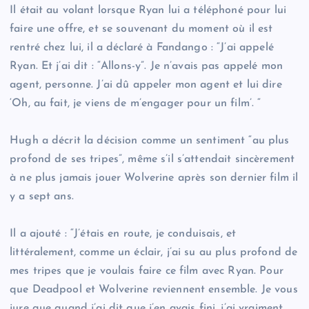
Il était au volant lorsque Ryan lui a téléphoné pour lui
faire une offre, et se souvenant du moment où il est
rentré chez lui, il a déclaré à Fandango : “J’ai appelé
Ryan. Et j’ai dit : “Allons-y”. Je n’avais pas appelé mon
agent, personne. J’ai dû appeler mon agent et lui dire
‘Oh, au fait, je viens de m’engager pour un film’. “
Hugh a décrit la décision comme un sentiment “au plus
profond de ses tripes”, même s’il s’attendait sincèrement
à ne plus jamais jouer Wolverine après son dernier film il
y a sept ans.
Il a ajouté : “J’étais en route, je conduisais, et
littéralement, comme un éclair, j’ai su au plus profond de
mes tripes que je voulais faire ce film avec Ryan. Pour
que Deadpool et Wolverine reviennent ensemble. Je vous
jure que quand j’ai dit que j’en avais fini, j’ai vraiment