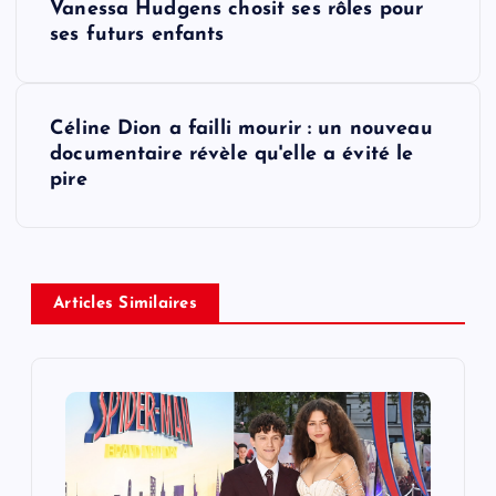
Vanessa Hudgens chosit ses rôles pour
o
ses futurs enfants
s
Céline Dion a failli mourir : un nouveau
t
documentaire révèle qu'elle a évité le
pire
n
a
v
Articles Similaires
i
g
a