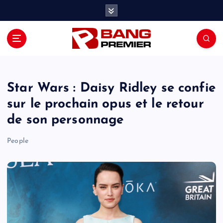
S
k
i
p
t
o
c
o
Star Wars : Daisy Ridley se confie
n
sur le prochain opus et le retour
t
de son personnage
e
n
People
t