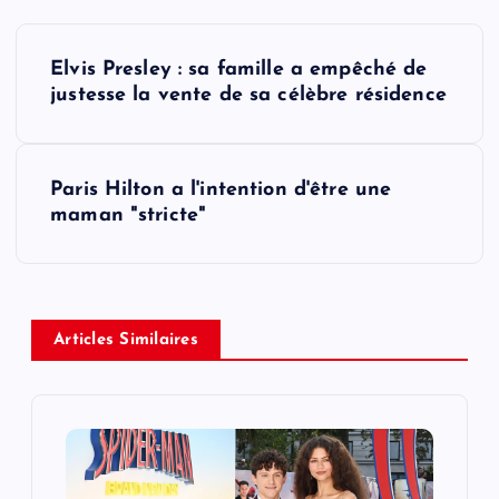
P
Elvis Presley : sa famille a empêché de
o
justesse la vente de sa célèbre résidence
s
Paris Hilton a l'intention d'être une
t
maman "stricte"
n
a
Articles Similaires
v
i
g