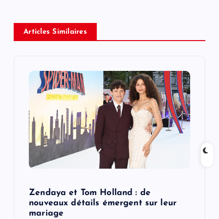
a
v
Articles Similaires
i
g
a
t
i
o
n
Zendaya et Tom Holland : de
nouveaux détails émergent sur leur
mariage