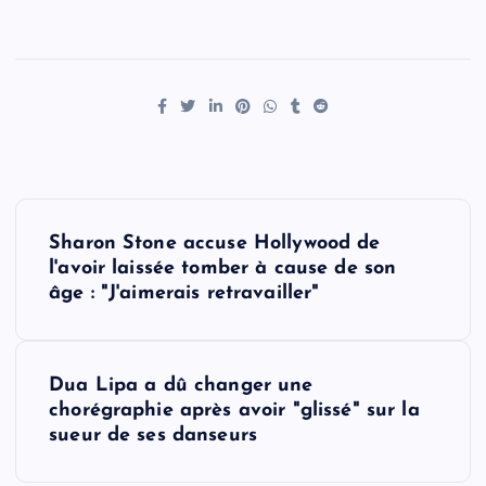
P
Sharon Stone accuse Hollywood de
o
l'avoir laissée tomber à cause de son
âge : "J'aimerais retravailler"
s
t
Dua Lipa a dû changer une
chorégraphie après avoir "glissé" sur la
n
sueur de ses danseurs