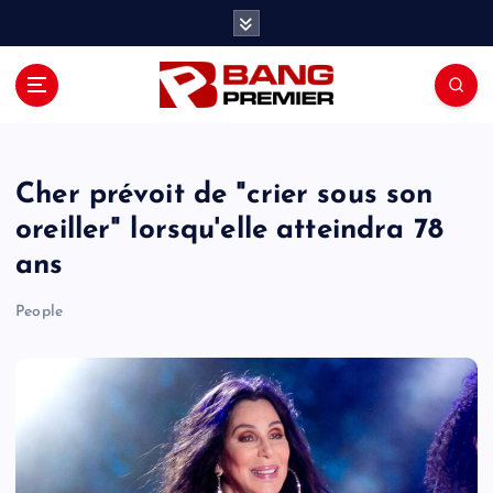
S
k
i
p
t
o
c
o
Cher prévoit de "crier sous son
n
oreiller" lorsqu'elle atteindra 78
t
ans
e
n
People
t