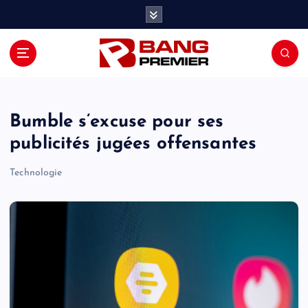
S
k
i
p
t
o
c
o
Bumble s’excuse pour ses
n
publicités jugées offensantes
t
e
Technologie
n
t