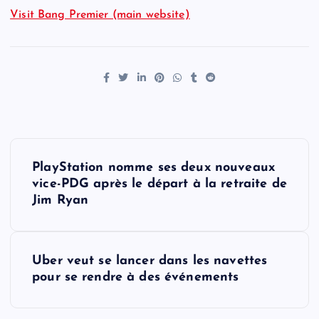
Visit Bang Premier (main website)
P
PlayStation nomme ses deux nouveaux
o
vice-PDG après le départ à la retraite de
Jim Ryan
s
t
Uber veut se lancer dans les navettes
pour se rendre à des événements
n