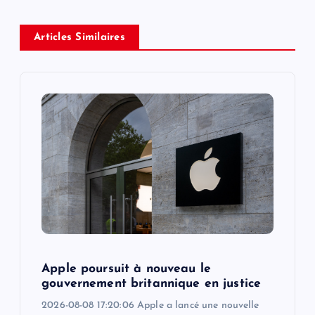
a
v
Articles Similaires
i
g
a
t
i
o
Apple poursuit à nouveau le
n
gouvernement britannique en justice
2026-08-08 17:20:06 Apple a lancé une nouvelle