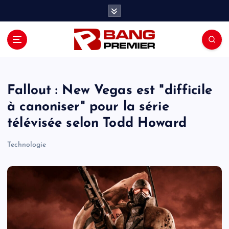
S
k
i
p
t
o
c
o
Fallout : New Vegas est "difficile
n
à canoniser" pour la série
t
télévisée selon Todd Howard
e
n
Technologie
t