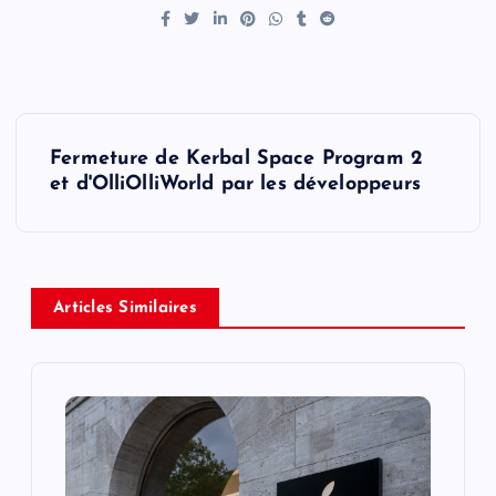
P
Fermeture de Kerbal Space Program 2
o
et d'OlliOlliWorld par les développeurs
s
t
Articles Similaires
n
a
v