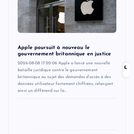
i
g
a
t
Apple poursuit à nouveau le
gouvernement britannique en justice
i
2026-08-08 17:20:06 Apple a lancé une nouvelle
bataille juridique contre le gouvernement
o
britannique au sujet des demandes d’accès à des
données utilisateur fortement chiffrées, relançant
n
ainsi un différend sur la…