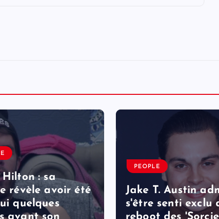
LE
PEOPLE
 Hilton : sa
le révèle avoir été
Jake T. Austin ad
lui quelques
s'être senti exclu
s avant son
reboot des 'Sorcie