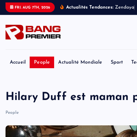
S
Actualités Tendances:
Z
e
n
d
a
y
a
FRI. AUG 7TH, 2026
k
i
p
t
o
c
o
Accueil
People
Actualité Mondiale
Sport
Te
n
t
e
Hilary Duff est maman po
n
t
People