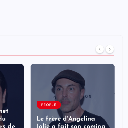
PEOPLE
met
 du
Le frère d'Angelina
rs de
Jolie a fait son coming