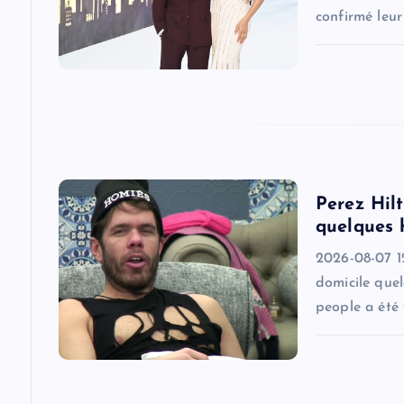
g
confirmé leu
a
t
i
Perez Hilt
o
quelques 
2026-08-07 1
n
domicile quel
people a été 