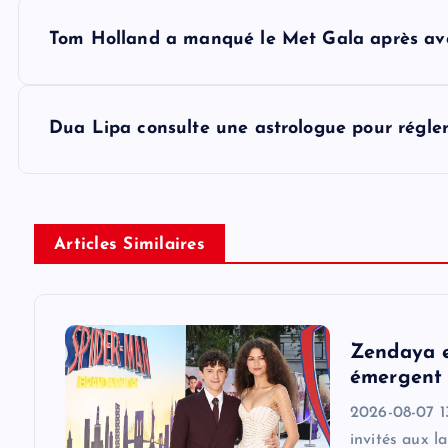
P
Tom Holland a manqué le Met Gala après avoi
o
s
Dua Lipa consulte une astrologue pour régler 
t
n
Articles Similaires
a
v
Zendaya e
émergent 
i
2026-08-07 1
invités aux l