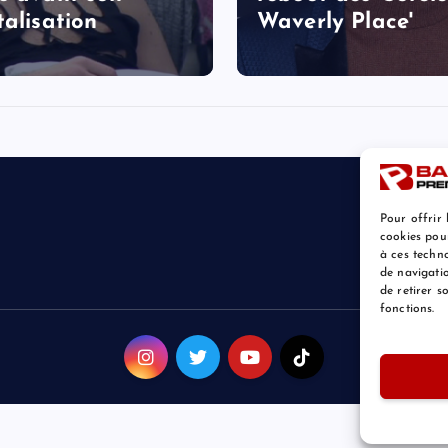
talisation
Waverly Place'
Pour offrir 
cookies pou
à ces techn
de navigatio
de retirer 
fonctions.