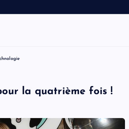
e
t
T
o
m
chnologie
ur la quatrième fois !