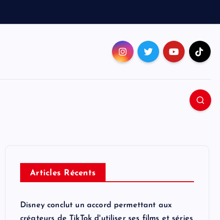
Articles Récents
Disney conclut un accord permettant aux
créateurs de TikTok d'utiliser ses films et séries