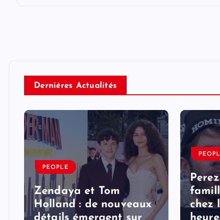
Derniéres Actualités
PEOP
PEOPLE
Perez
Zendaya et Tom
famil
Holland : de nouveaux
chez 
détails émergent sur
heure