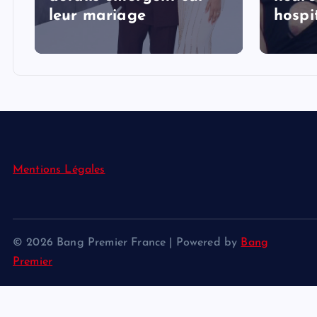
s
leur mariage
hospi
Mentions Légales
© 2026 Bang Premier France | Powered by
Bang
Premier