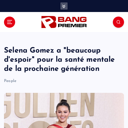
S
k
i
p
t
o
c
o
Selena Gomez a "beaucoup
n
d'espoir" pour la santé mentale
t
de la prochaine génération
e
n
People
t