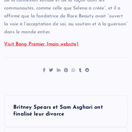
de la connexion sociale et de la façon dont les
communautés, comme celle que Selena a créée”, et il a
affirmé que la fondatrice de Rare Beauty avait “ouvert
la voie à l’acceptation de soi, au soutien et à la guérison”
dans le monde entier.
Visit Bang Premier (main website)
P
Britney Spears et Sam Asghari ont
o
finalisé leur divorce
s