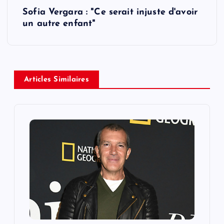
Sofia Vergara : "Ce serait injuste d'avoir
t
un autre enfant"
n
a
Articles Similaires
v
i
g
a
t
i