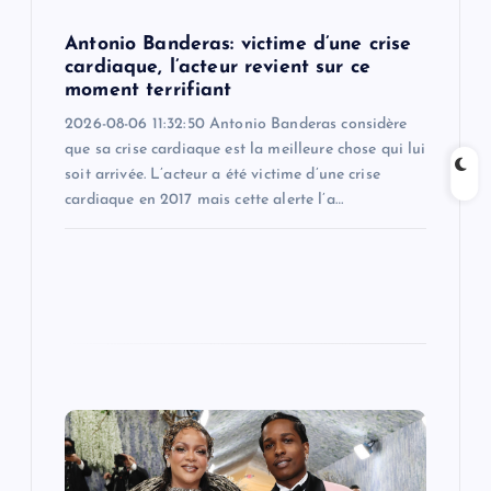
o
Antonio Banderas: victime d’une crise
cardiaque, l’acteur revient sur ce
n
moment terrifiant
2026-08-06 11:32:50 Antonio Banderas considère
que sa crise cardiaque est la meilleure chose qui lui
soit arrivée. L’acteur a été victime d’une crise
cardiaque en 2017 mais cette alerte l’a…