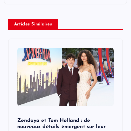
a
v
Articles Similaires
i
g
a
t
i
o
Zendaya et Tom Holland : de
n
nouveaux détails émergent sur leur