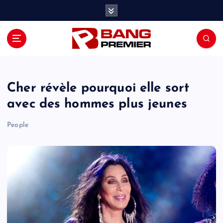
S
k
i
p
t
o
c
o
Cher révèle pourquoi elle sort
n
avec des hommes plus jeunes
t
e
People
n
t