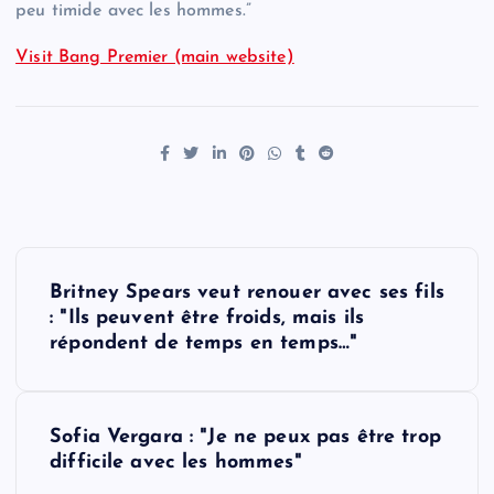
peu timide avec les hommes.”
Visit Bang Premier (main website)
P
Britney Spears veut renouer avec ses fils
o
: "Ils peuvent être froids, mais ils
répondent de temps en temps…"
s
t
Sofia Vergara : "Je ne peux pas être trop
difficile avec les hommes"
n