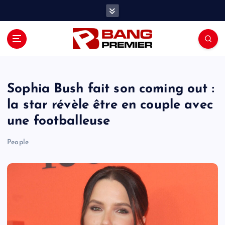
S
k
i
p
t
o
c
o
Sophia Bush fait son coming out :
n
la star révèle être en couple avec
t
une footballeuse
e
n
People
t