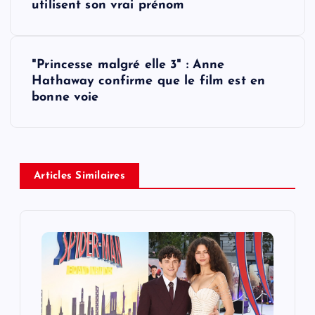
o
utilisent son vrai prénom
s
"Princesse malgré elle 3" : Anne
t
Hathaway confirme que le film est en
bonne voie
n
a
v
Articles Similaires
i
g
a