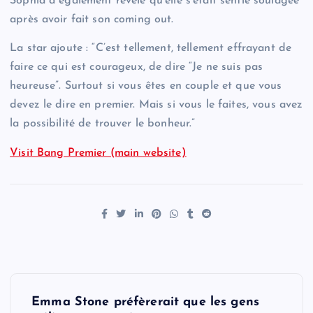
Sophia a également révélé qu’elle s’était sentie soulagée
après avoir fait son coming out.
La star ajoute : “C’est tellement, tellement effrayant de
faire ce qui est courageux, de dire “Je ne suis pas
heureuse”. Surtout si vous êtes en couple et que vous
devez le dire en premier. Mais si vous le faites, vous avez
la possibilité de trouver le bonheur.”
Visit Bang Premier (main website)
P
Emma Stone préfèrerait que les gens