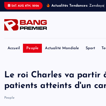
S
Actualités Tendances:
Z
e
n
d
a
y
a
SAT. AUG 8TH, 2026
k
i
p
t
o
c
o
Accueil
People
Actualité Mondiale
Sport
Te
n
t
e
Le roi Charles va partir 
n
t
patients atteints d'un ca
People