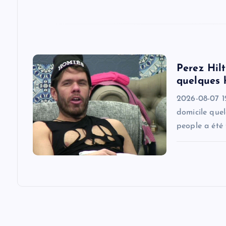
t
i
o
Perez Hilt
quelques 
n
2026-08-07 1
domicile quel
people a été 