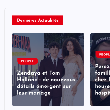
Derniéres Actualités
PEOP
PEOPLE
Perez
Zendaya et Tom
famil
Holland : de nouveaux
chez 
détails émergent sur
heure
s
leur mariage
hospi