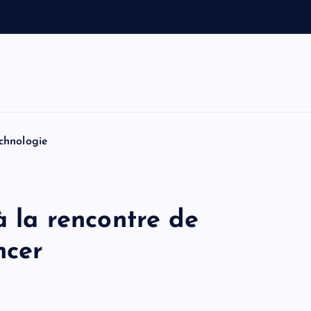
e
t
T
o
m
chnologie
à la rencontre de
ncer