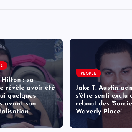
LE
PEOPLE
 Hilton : sa
le révèle avoir été
Jake T. Austin ad
lui quelques
s'être senti exclu
s avant son
reboot des 'Sorcie
talisation
Waverly Place'