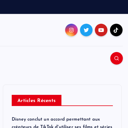
Articles Récents
Disney conclut un accord permettant aux
créateurs de TikTok d'utiliser ses films et séries