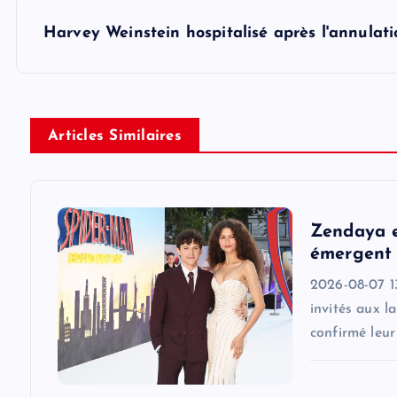
s
Harvey Weinstein hospitalisé après l'annula
t
n
Articles Similaires
a
v
Zendaya e
i
émergent 
2026-08-07 1
g
invités aux l
confirmé leu
a