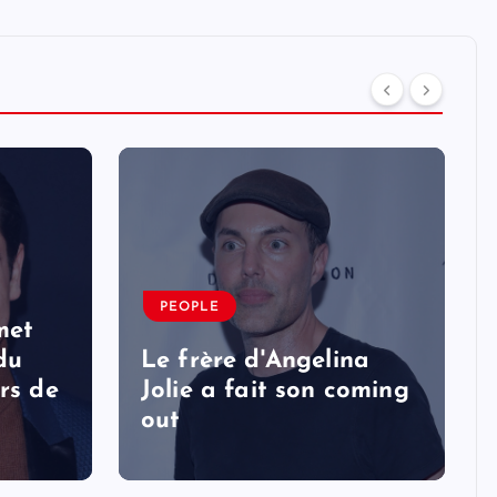
PEOPLE
met
 du
Le frère d'Angelina
rs de
Jolie a fait son coming
out